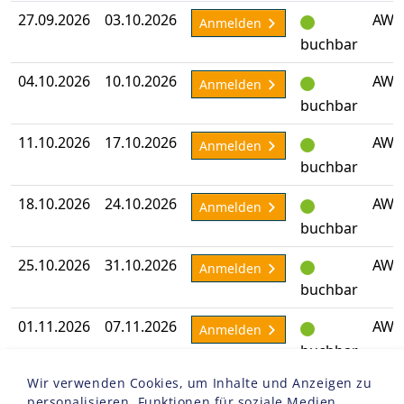
27.09.2026
03.10.2026
AW-
Anmelden
buchbar
04.10.2026
10.10.2026
AW-
Anmelden
buchbar
11.10.2026
17.10.2026
AW-
Anmelden
buchbar
18.10.2026
24.10.2026
AW-
Anmelden
buchbar
25.10.2026
31.10.2026
AW-
Anmelden
buchbar
01.11.2026
07.11.2026
AW-
Anmelden
buchbar
Wir verwenden Cookies, um Inhalte und Anzeigen zu
08.11.2026
14.11.2026
AW-
Anmelden
personalisieren, Funktionen für soziale Medien