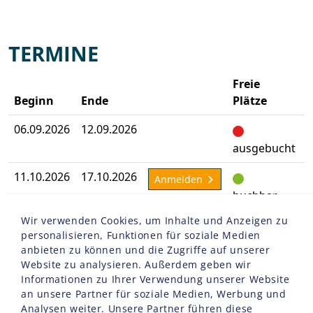
TERMINE
Freie
Beginn
Ende
Plätze
06.09.2026
12.09.2026
A
ausgebucht
11.10.2026
17.10.2026
A
Anmelden
buchbar
Wir verwenden Cookies, um Inhalte und Anzeigen zu
08.11.2026
14.11.2026
A
Anmelden
personalisieren, Funktionen für soziale Medien
buchbar
anbieten zu können und die Zugriffe auf unserer
Website zu analysieren. Außerdem geben wir
Informationen zu Ihrer Verwendung unserer Website
an unsere Partner für soziale Medien, Werbung und
Analysen weiter. Unsere Partner führen diese
FID: 2601424